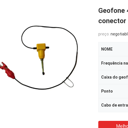
Geofone 
conector
preço:
negotiab
NOME
Frequência na
Caixa do geo
Ponto
Cabo de entr
Melho