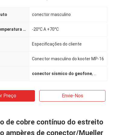
duto
conector masculino
Variação da temperatura de funcionamento
-20°C A +70°C
Especificações do cliente
Conector masculino do kooter MP-16
conector sísmico do geofone
,
conector fêmea do 
r Preço
Envie-Nos
 de cobre contínuo do estreito
o ampères de conector/Mueller