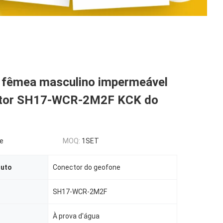
 fêmea masculino impermeável
ctor SH17-WCR-2M2F KCK do
le
MOQ:
1SET
duto
Conector do geofone
SH17-WCR-2M2F
À prova d'água