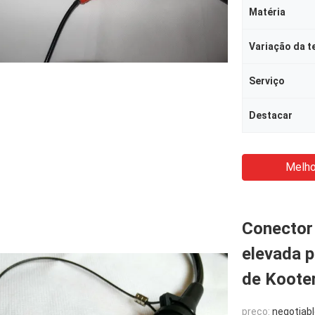
Matéria
Serviço
Destacar
Melho
Conector
elevada p
de Koote
preço:
negotiab