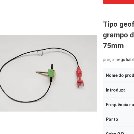
Tipo geo
grampo d
75mm
preço:
negotiab
Nome do pro
Introduza
Frequência na
Ponto