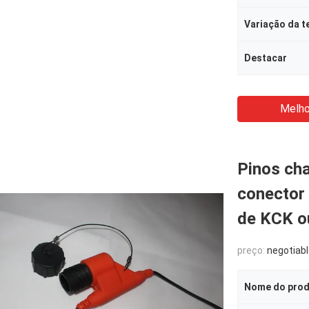
Destacar
Melho
Pinos ch
conector
de KCK o
preço:
negotiab
Nome do pro