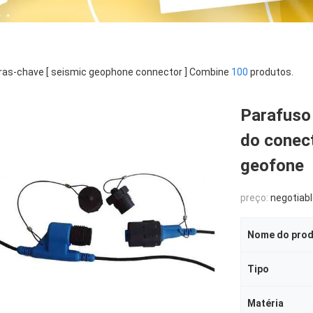
ras-chave [ seismic geophone connector ] Combine
100
produtos.
Parafuso
do cone
geofone
preço:
negotiab
Nome do pro
Tipo
Matéria