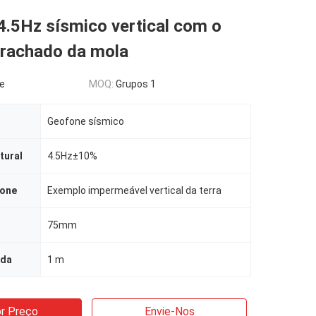
4.5Hz sísmico vertical com o
 rachado da mola
le
MOQ:
Grupos 1
Geofone sísmico
tural
4.5Hz±10%
fone
Exemplo impermeável vertical da terra
75mm
ada
1 m
r Preço
Envie-Nos