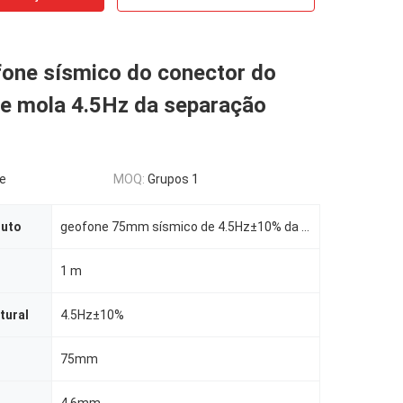
fone sísmico do conector do
e mola 4.5Hz da separação
le
MOQ:
Grupos 1
duto
geofone 75mm sísmico de 4.5Hz±10% da camada da rocha
1 m
tural
4.5Hz±10%
75mm