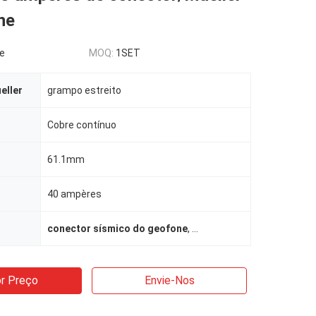
ne
le
MOQ:
1SET
eller
grampo estreito
Cobre contínuo
61.1mm
40 ampères
conector sísmico do geofone
,
conector masculino do ko
r Preço
Envie-Nos