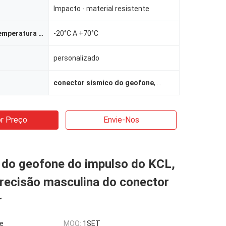
Impacto - material resistente
Variação da temperatura de funcionamento
-20°C A +70°C
personalizado
conector sísmico do geofone
,
conector fêmea do 
r Preço
Envie-Nos
 do geofone do impulso do KCL,
recisão masculina do conector
r
le
MOQ:
1SET