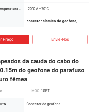
Variação da temperatura de funcionamento
-20°C A +70°C
conector sísmico do geofone
,
conector masculino
r Preço
Envie-Nos
apeados da cauda do cabo do
 0.15m do geofone do parafuso
uro fêmea
le
MOQ:
1SET
duto
Conector do geofone